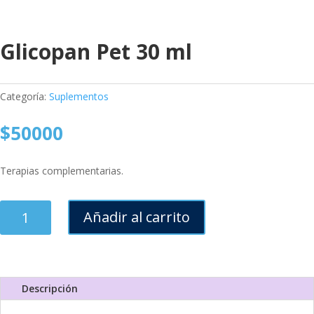
Glicopan Pet 30 ml
Categoría:
Suplementos
$
50000
Terapias complementarias.
Glicopan
Añadir al carrito
Pet
30
ml
cantidad
Descripción